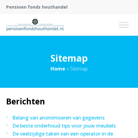
Pensioen fonds houthandel
Sitemap
Home
»
Sitemap
Berichten
Belang van anonimiseren van gegevens
De beste onderhoud tips voor jouw meubels
De veelzijdige taken van een operator in de