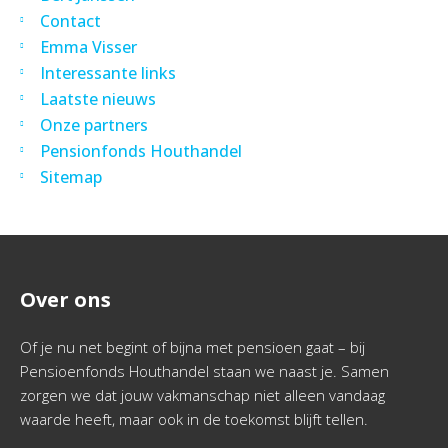
Contact
Emma Visser
Interessante links
Laatste nieuws
Onze partners
Pensionfonds Houthandel
Sitemap
Over ons
Of je nu net begint of bijna met pensioen gaat – bij
Pensioenfonds Houthandel staan we naast je. Samen
zorgen we dat jouw vakmanschap niet alleen vandaag
waarde heeft, maar ook in de toekomst blijft tellen.