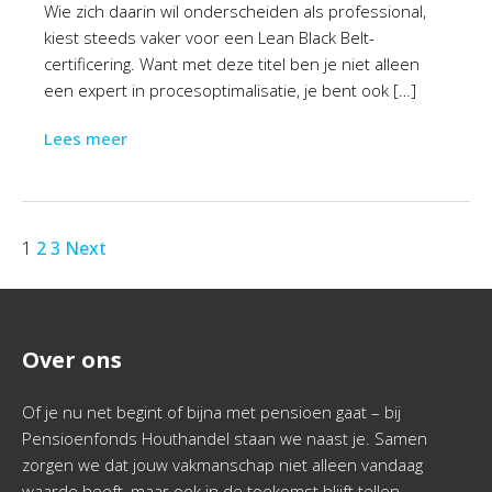
Wie zich daarin wil onderscheiden als professional,
kiest steeds vaker voor een Lean Black Belt-
certificering. Want met deze titel ben je niet alleen
een expert in procesoptimalisatie, je bent ook […]
Lees meer
1
2
3
Next
Over ons
Of je nu net begint of bijna met pensioen gaat – bij
Pensioenfonds Houthandel staan we naast je. Samen
zorgen we dat jouw vakmanschap niet alleen vandaag
waarde heeft, maar ook in de toekomst blijft tellen.